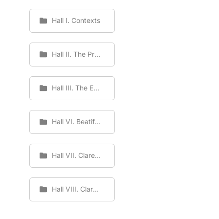
Hall I. Contexts
Hall II. The Protagonists
Hall III. The Escolapios Meeting Hall
Hall VI. Beatification
Hall VII. Claret persecuted
Hall VIII. Claretians. Witnesess of Peace and Reconciliation