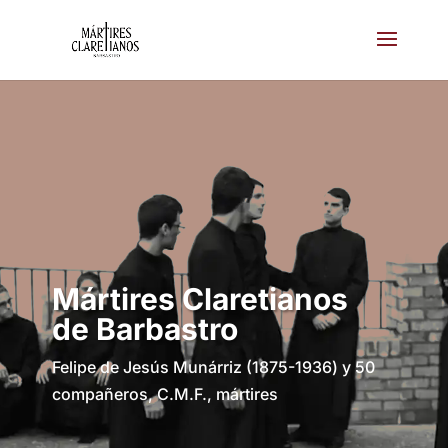
Mártires Claretianos
de Barbastro
Felipe de Jesús Munárriz (1875-1936) y 50
compañeros, C.M.F., mártires