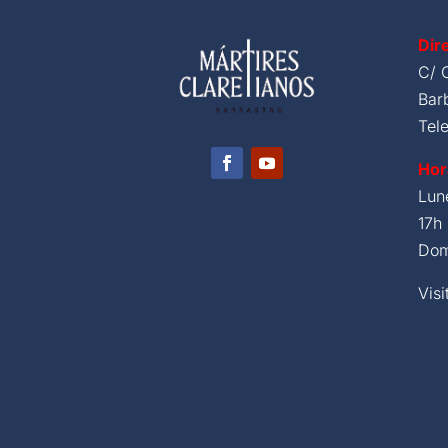
Dir
C/ 
Bar
Tel
Hor
Lun
17h 
Dom
Visi