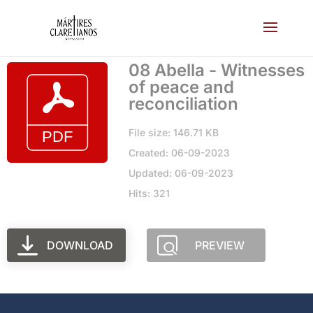
08 Abella - Witnesses
of peace and
reconciliation
File size: 146.71 KB
Created: 06-09-2023
Updated: 06-09-2023
Hits: 321
DOWNLOAD
PREVIEW