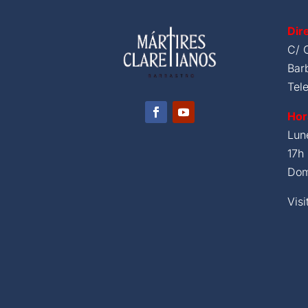
Dir
C/ 
Bar
Tel
Hor
Lun
17h 
Dom
Visi