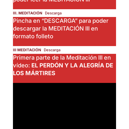
III. MEDITACIÓN
Descarga
Pincha en “DESCARGA” para poder
descargar la MEDITACIÓN III en
formato folleto
III MEDITACIÓN
Descarga
Primera parte de la Meditación III en
vídeo:
EL PERDÓN Y LA ALEGRÍA DE
LOS MÁRTIRES